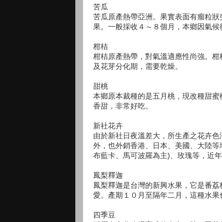
苦瓜
苦瓜原產熱帶亞洲。果實表面有瘤粒狀
果。一般採收４～８個月，本鄉因氣候
柑桔
柑桔原產熱帶，對氣溫適應性尚強。柑
及花芽分化期，需要乾燥。
甜桃
本鄉原本裁種的是五月桃，現改種甜蜜
香甜，非常好吃。
新社花卉
由於新社日夜溫差大，所生產之花卉色
外，也外銷香港、日本、美國、大陸等地
布藍卡、馬可波羅為主)、玫瑰等，近年
鳳梨釋迦
鳳梨釋迦是台灣的新興水果，它是番荔
愛。產期１０月至隔年二月，這種水果
四季豆