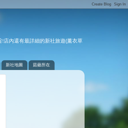
宗旨!店內還有最詳細的新社旅遊(薰衣草
新社地圖
菇薌所在