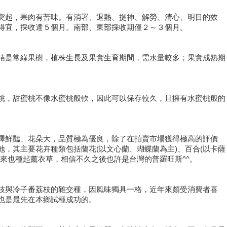
突起，果肉有苦味。有消署、退熱、提神、解勞、清心、明目的效
得宜，採收達５個月。南部、東部採收期僅２～３個月。
桔是常綠果樹，植株生長及果實生育期間，需水量較多；果實成熟期
桃，甜蜜桃不像水蜜桃般軟，因此可以保存較久，且擁有水蜜桃般的
澤鮮豔、花朵大，品質極為優良，除了在拍賣市場獲得極高的評價
，其主要花卉種類包括蘭花(以文心蘭、蝴蝶蘭為主)、百合(以卡薩
來也種起薰衣草，相信不久之後也許是台灣的普羅旺斯^^。
枝與冷子番荔枝的雜交種，因風味獨具一格，近年來頗受消費者喜
也是最先在本鄉試種成功的。