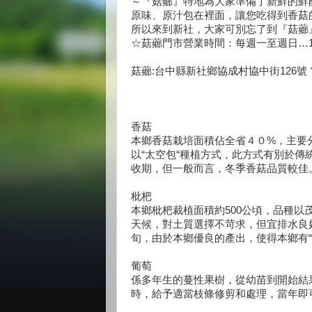
～『菇薌』特地為大家準備了新鮮的鮮
原味、原汁包在裡面，讓您吃得到香菇
所以來到新社，大家可別忘了到『菇薌
☆菇薌門市營業時間：每週一至週日…10:
菇薌:台中縣新社鄉協成村協中街126號 電話: 0
香菇
本鄉香菇栽培面積佔全省４０%，主要
以“太空包“種植方式，此方式有別於
收期，但一般而言，冬季香菇品質較佳
枇杷
本鄉枇杷裁植面積約500公頃，品種
天候，對土質選擇不苛求，但宜排水良
旬，由於本鄉優良的產出，使得本鄉有“
葡萄
係多年生的蔓性果樹，從幼苗到開始結
時，給予適當枝條修剪和處理，當年即