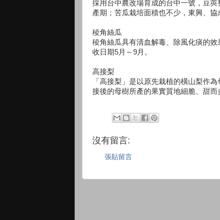
採用台中農改場育成的台中一號，豆莢
產期；苦瓜栽培面積也不少，東興、協
稜角絲瓜
稜角絲瓜具有清血解毒、除風化痰的效
收日期5月～9月。
高接梨
「高接梨」是以原先栽植的橫山梨作為
接後的母樹所產的果實質地細脆、甜而
沒有留言:
張貼留言