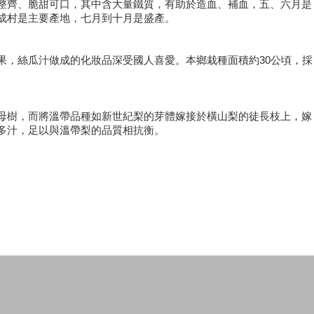
整齊、脆甜可口，其中含大量鐵質，有助於造血、補血，五、六月是
成村是主要產地，七月到十月是盛產。
果，絲瓜汁做成的化妝品深受國人喜愛。本鄉栽種面積約30公頃，採
母樹，而將溫帶品種如新世紀梨的芽體嫁接於橫山梨的徒長枝上，嫁
多汁，足以與溫帶梨的品質相抗衡。