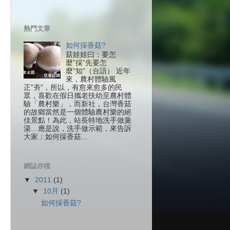
熱門文章
如何採香菇?
菇娃娃曰：要怎
麼”採”先要怎
麼”知”（台語） 近年
來，農村體驗風
正”夯”，所以，有愈來愈多的民
眾，喜歡在假日攜老扶幼至農村體
驗「農村樂」，而新社，台灣香菇
的故鄉當然是一個體驗農村樂的絕
佳景點！為此，站長特地洗手做羹
湯…應是說，洗手做示範，來告訴
大家：如何採香菇...
網誌存檔
▼
2011
(1)
▼
10月
(1)
如何採香菇?