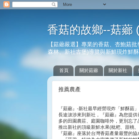
香菇的故鄉--菇薌 
【菇薌嚴選】專業的香菇、杏鮑菇批發(T
森林、新社古堡)導覽與新鮮現炸鮮
首頁
關於菇薌
關於新社
推薦農產
『菇薌』-新社最早經營現炸「鮮酥菇」創
長途沷涉來到新社，『菇薌』為您提供香
多的田園農莊、庭園咖啡外，更別忘了
推出新社的頂級新鮮水果(枇杷、甜桃、
『菇薌』座落於台灣香菇產量最豐的協