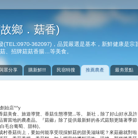
(故鄉．菇香)
EL:0970-362097)，品質嚴選是基本，新鮮健康是
酥菇、招牌菇菇香腸…等美食。
與眾分享
購新鮮!!!
民宿特搜
推薦農產
最夯景點
始店^^y
菇美食、旅遊導覽、香菇生態導覽...等。 新社，除了好山好水及許
品嘗當地的農產品。『菇薌』除了提供最新鮮的各式菇類更隨著季節
白毛台葡萄、甜柿)。
成村香菇街上，要如何能享受現採鮮菇的甜美滋味呢？來菇薌就對啦