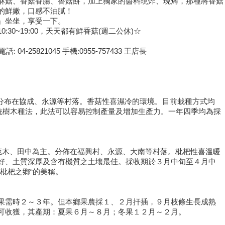
酥菇、香菇香腸、香菇餅，加上獨家的醬料現炸、現烤，那種將香菇
的鮮嫩，口感不油膩！
』坐坐，享受一下。
30~19:00，天天都有鮮香菇(週二公休)☆
4-25821045 手機:0955-757433 王店長
分布在協成、永源等村落。香菇性喜濕冷的環境。目前栽種方式均
傳統樹木種法，此法可以容易控制產量及增加生產力。一年四季均為採
。
以茂木、田中為主。分佈在福興村、永源、大南等村落。枇杷性喜溫暖
好、土質深厚及含有機質之土壤最佳。採收期於３月中旬至４月中
枇杷之鄉“的美稱。
果需時２～３年。但本鄉果農採１、２月扞插，９月枝條生長成熟
可收獲，其產期：夏果６月～８月；冬果１２月～２月。