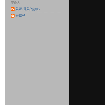
著作人
菇薌-香菇的故鄉
香菇爸