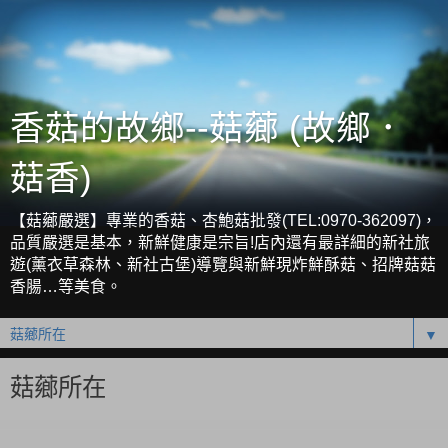
香菇的故鄉--菇薌 (故鄉．
菇香)
【菇薌嚴選】專業的香菇、杏鮑菇批發(TEL:0970-362097)，
品質嚴選是基本，新鮮健康是宗旨!店內還有最詳細的新社旅
遊(薰衣草森林、新社古堡)導覽與新鮮現炸鮮酥菇、招牌菇菇
香腸…等美食。
▼
菇薌所在